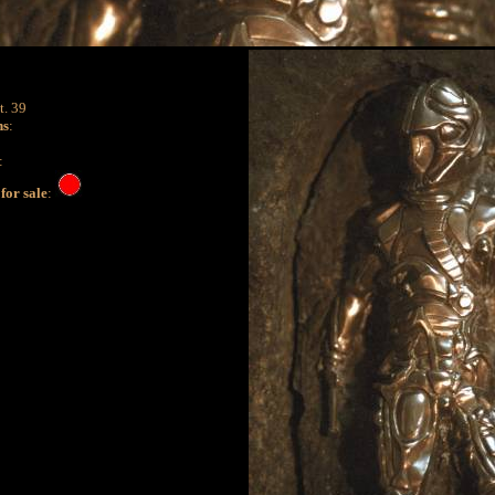
t. 39
ns
:
:
for sale
: