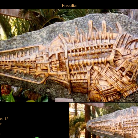
Fossília
ss. 13
s
:
: