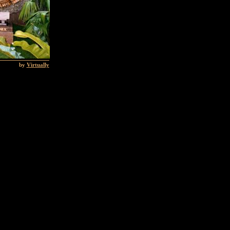
by
Virtually