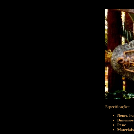
Especificações:
Nome
: Fo
Dimensõe
Peso
:
Materiais