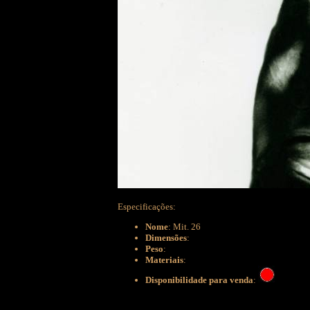
Especificações:
Nome
: Mit. 26
Dimensões
:
Peso
:
Materiais
:
Disponibilidade para venda
: